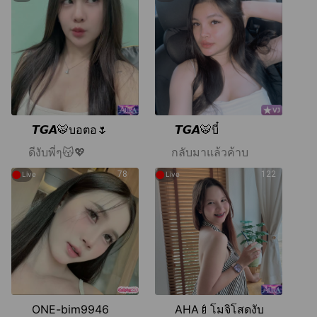
𝙏𝙂𝘼🐯บอตอ🌷
𝙏𝙂𝘼🐯บี๋
ดีงับพี่ๆ😽💖
กลับมาแล้วค้าบ
●
●
78
122
Live
Live
ONE-bim9946
AHA🍼โมจิโสดงับ