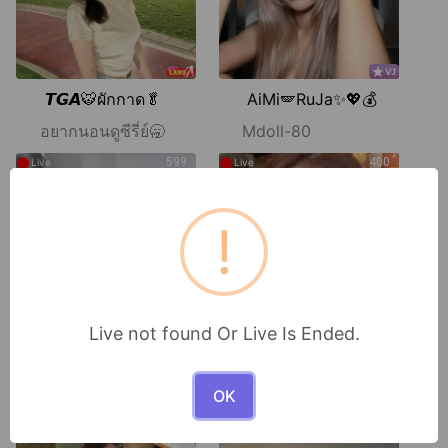
𝙏𝙂𝘼🐯ผักกาด🥬
AiMi🪽RuJa✨💖💰
อยากนอนดูซีรี่ย์🥱
Mdoll-80
●
●
599
400
Live
Live
!
Live not found Or Live Is Ended.
𝙏𝙂𝘼🐯 tontan
Coolz🐋nanii
หลุดดด
😻😻😻
OK
●
●
367
155
Live
Live