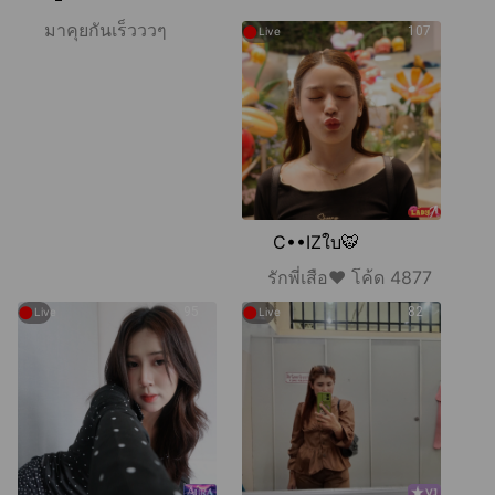
มาคุยกันเร็วววๆ
●
107
Live
C••IZใบ🐯
รักพี่เสือ♥️ โค้ด 4877
●
●
95
82
Live
Live