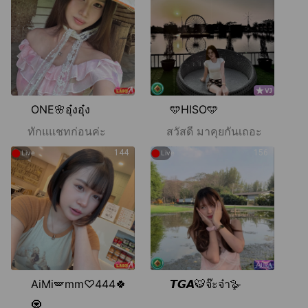
ONE🌸อุ๋งอุ๋ง
🩵HISO🩵
ทักแแชทก่อนค่ะ
สวัสดี มาคุยกันเถอะ
●
●
144
156
Live
Live
AiMi🪽mm♡444🍀
𝙏𝙂𝘼🐯จ๊ะจ๋า🪿
🧿