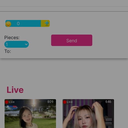
0
Pieces:
Send
To:
Live
●
●
809
646
Live
Live