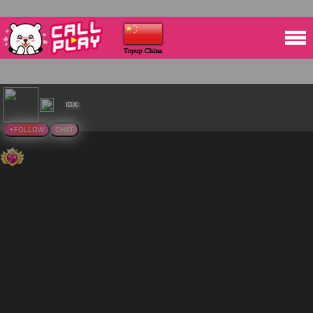
IDX:
+FOLLOW
CHAT