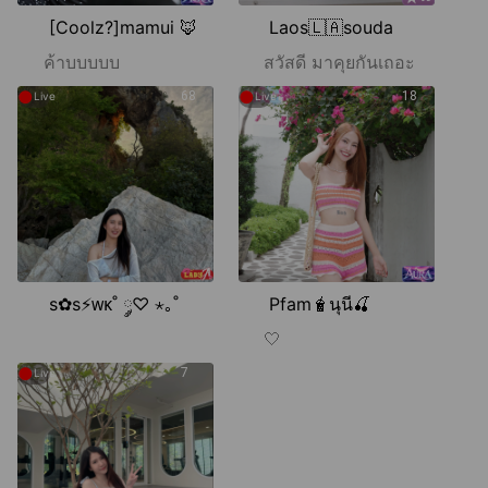
[Coolz?]mamui 🦊
Laos🇱🇦souda
ค้าบบบบบ
สวัสดี มาคุยกันเถอะ
●
●
68
18
Live
Live
s✿s⚡️ᴡᴋ˚ ༘♡ ⋆｡˚
Pfam🧋นุนี🍒
🤍
●
7
More
Live