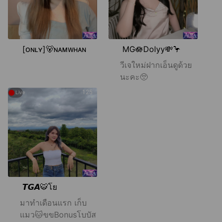
[ᴏɴʟʏ]🐻ɴᴀᴍᴡʜᴀɴ
MG🪷Dolyy💸🦩
วีเจใหม่ฝากเอ็นดูด้วย
นะคะ🥺
●
125
More
Live
𝙏𝙂𝘼🐯โย
มาทำเดือนแรก เก็บ
แมว🐱ขขBonusโบบัส