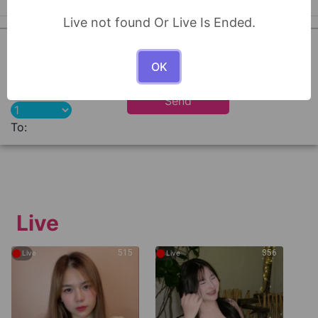
Live not found Or Live Is Ended.
0
OK
Pieces:
Send
To:
Live
●
●
515
356
Live
Live