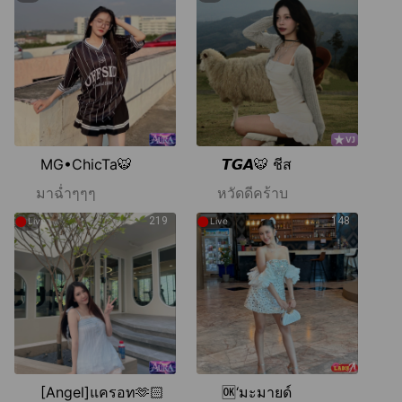
MG•ChicTa🐯
𝙏𝙂𝘼🐯 ชีส
มาฉ่ำๆๆๆ
หวัดดีคร้าบ
●
●
219
148
Live
Live
[Angel]แครอท🫶🏻
🆗‘มะมายด์