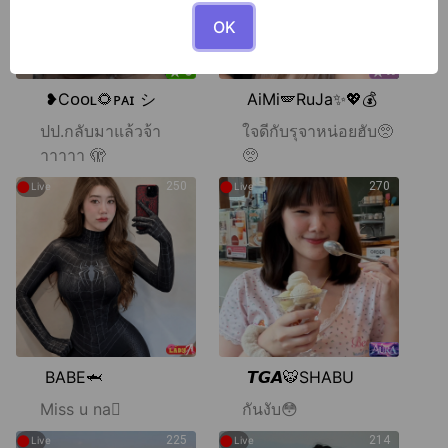
OK
❥Cᴏᴏʟ🌻ᴘᴀɪ シ
AiMi🪽RuJa✨💖💰
ปป.กลับมาแล้วจ้า
ใจดีกับรุจาหน่อยฮับ🥺
าาาาา 🫣
🥺
●
●
250
270
Live
Live
BABE🦈
𝙏𝙂𝘼🐯SHABU
Miss u na🫪
กันงับ😳
●
●
225
214
Live
Live