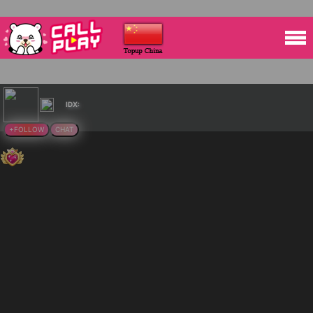
IDX:
+FOLLOW
CHAT