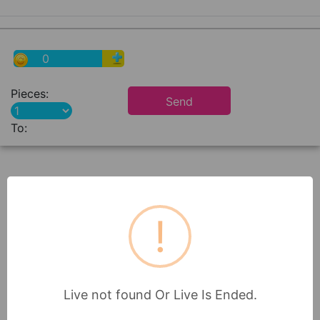
0
Pieces:
Send
To:
!
Live
●
●
555
297
Live
Live
Live not found Or Live Is Ended.