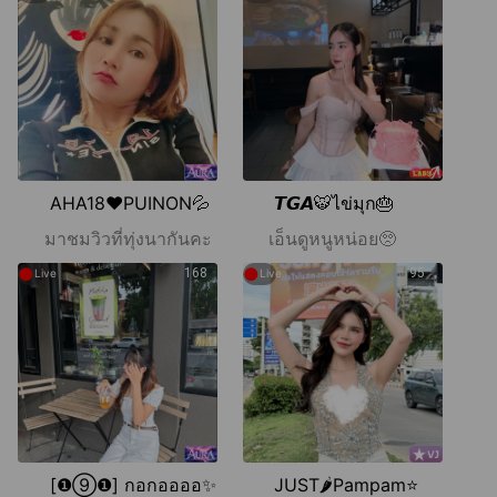
AHA18❤️PUINON💦
𝙏𝙂𝘼🐯ไข่มุก🎂
มาชมวิวที่ทุ่งนากันคะ
เอ็นดูหนูหน่อย🥺
●
●
168
95
Live
Live
[❶⑨❶] กอกออออ✨
JUST🌶️Pampam⭐️