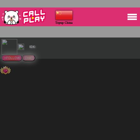
IDX:
+FOLLOW
CHAT