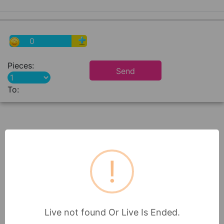
0
Pieces:
Send
To:
Live
!
●
●
1028
444
Live
Live
Live not found Or Live Is Ended.