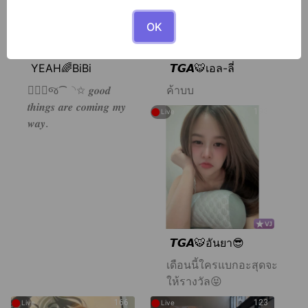
OK
YEAH🌈BiBi
𝙏𝙂𝘼🐯เอล-ลี่
🧚🏻‍♀️જ⁀◝✩ 𝒈𝒐𝒐𝒅
ค้าบบ
𝒕𝒉𝒊𝒏𝒈𝒔 𝒂𝒓𝒆 𝒄𝒐𝒎𝒊𝒏𝒈 𝒎𝒚
●
193
Live
𝒘𝒂𝒚.
𝙏𝙂𝘼🐯อันยา😎
เดือนนี้ใครแบกอะสุดจะ
ให้รางวัล😝
●
●
166
123
Live
Live