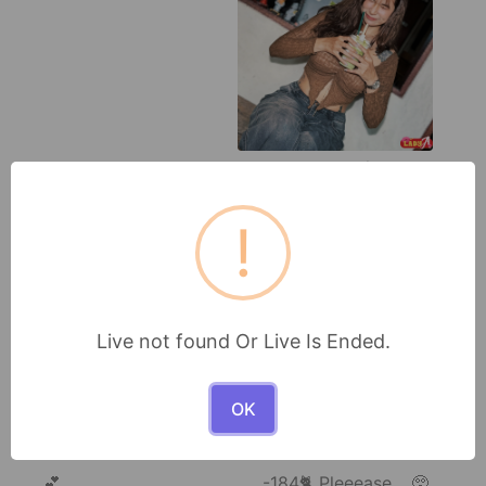
𝙏𝙂𝘼🐯เอล-ลี่
ค้าบบ
!
●
●
225
230
Live
Live
Live not found Or Live Is Ended.
OK
𝙏𝙂𝘼🐯SHABU
[Coolz💦] Donut
💕
-184🐈 Pleeease… 🥺