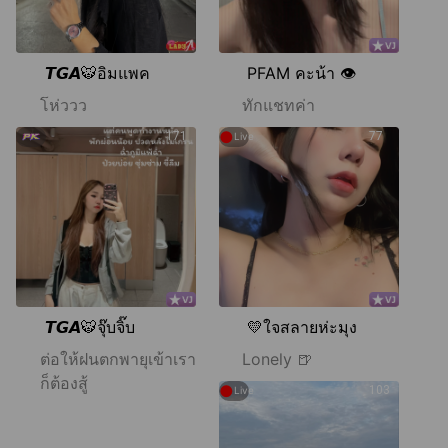
𝙏𝙂𝘼🐯อิมแพค
PFAM คะน้า 👁️
โห่ววว
ทักแชทค่า
●
171
77
Live
𝙏𝙂𝘼🐯จุ๊บจิ๊บ
💛ใจสลายห่ะมุง
ต่อให้ฝนตกพายุเข้าเรา
Lonely 🍺
ก็ต้องสู้
●
103
Live