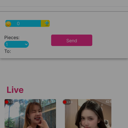
0
Pieces:
Send
To:
Live
●
●
481
424
Live
Live