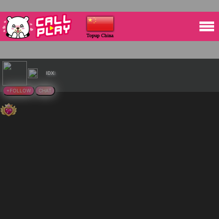
IDX:
+FOLLOW
CHAT