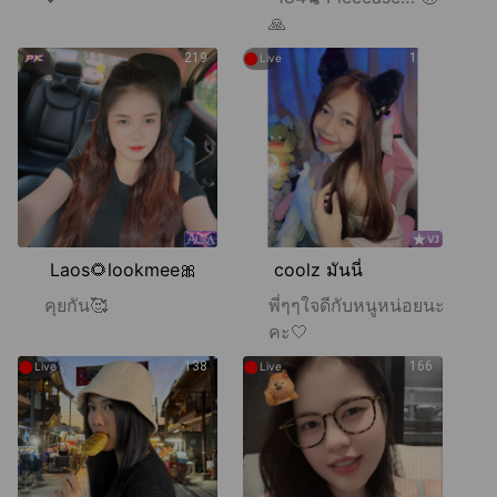
🙏
●
219
135
Live
Laos🌻lookmee🎀
coolz มันนี่
คุยกัน🥰
พี่ๆๆใจดีกับหนูหน่อยนะ
คะ🤍
●
●
138
166
Live
Live