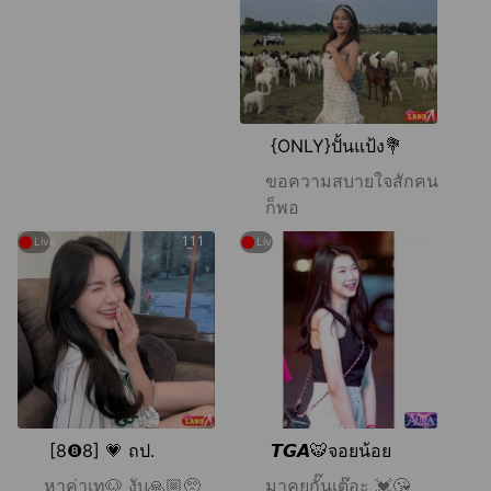
{ONLY}ปั้นแป้ง💐
ขอความสบายใจสักคน
ก็พอ
●
●
111
108
Live
Live
[8❽8] 💗 ถป.
𝙏𝙂𝘼🐯จอยน้อย
หาค่าเท🐶 งับ🙏🏼🥺
มาคุยกั๊นเต๊อะ 💓😘