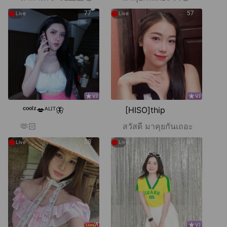
●
●
77
57
Live
Live
ᶜᵒᵒˡᶻ💋ᴬᴸᴵᵀ🦋
[HISO]thip
🫶🏻
สวัสดี มาคุยกันเถอะ
●
●
58
68
Live
Live