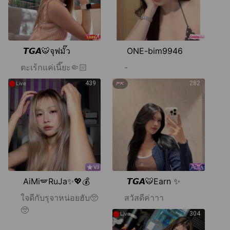
𝙏𝙂𝘼🐯จุฟมั๊ว
ONE-bim9946
ตะเร้กแค่เนี๊ยะ🤏🏻
-
●
439
282
Live
AiMi🪽RuJa✨💖💰
𝙏𝙂𝘼🐯Earn ✨
ใจดีกับรุจาหน่อยฮับ🥺
สวัสดีค่าาา
🥺
●
304
Live