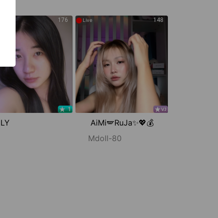
More
●
176
148
Live
ELY
AiMi🪽RuJa✨💖💰
Mdoll-80