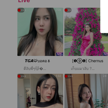
Live
●
●
708
33
Live
Live
𝙏𝙂𝘼🐯บอตอ🌷
[❶⑨❶] Chernus
ดีงับพี่ๆ😽...
เก็บแมวงับ ?...
●
●
132
24
Live
Live