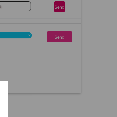
Send
Send