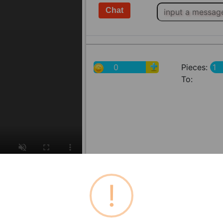
0
Pieces:
To:
!