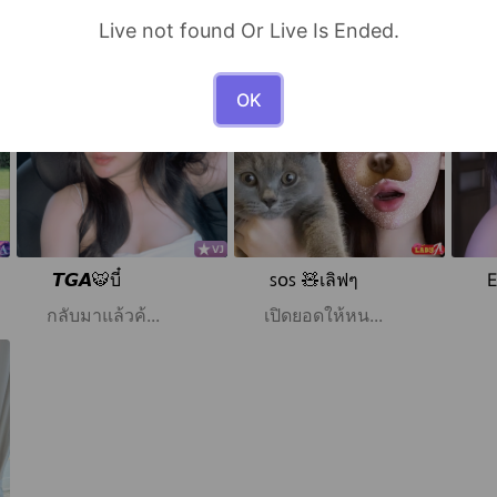
Live not found Or Live Is Ended.
●
●
●
0
274
249
Live
Live
Live
OK
𝙏𝙂𝘼🐯บี๋
ꜱᴏꜱ 🧸เลิฟๆ
กลับมาแล้วค้...
เปิดยอดให้หน...